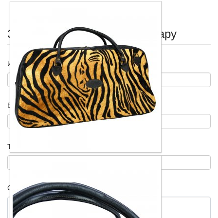
Задать вопрос по этому товару
Имя
*
E-mail
*
Тема
*
Сообщение
*