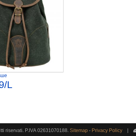
ьше
9/L
itti riservati. P.IVA 02631070188.
Sitemap
-
Privacy Policy
|