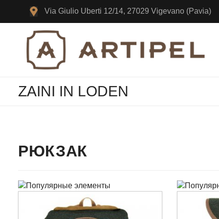
Via
Giulio
Uberti 12/14,
27029
Vigevano
(Pavia)
ZAINI IN LODEN
РЮКЗАК