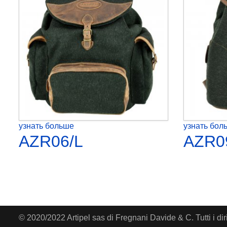
узнать больше
узнать бол
AZR06/L
AZR0
© 2020/2022 Artipel sas di Fregnani Davide & C. Tutti i dir