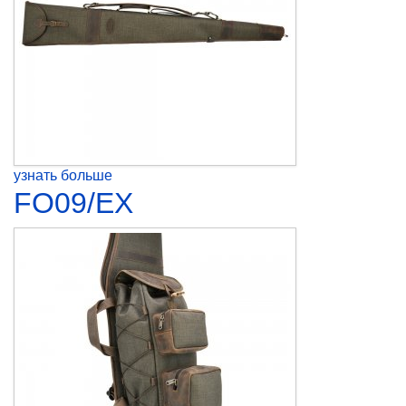
узнать больше
FO09/EX