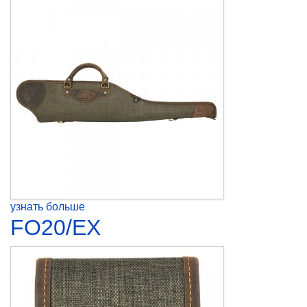
узнать больше
FO20/EX