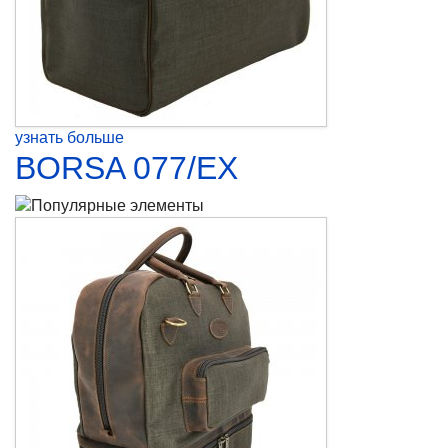
узнать больше
BORSA 077/EX