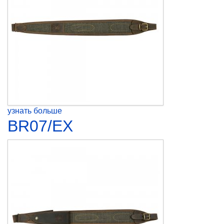
узнать больше
BR07/EX