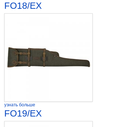
FO18/EX
узнать больше
FO19/EX