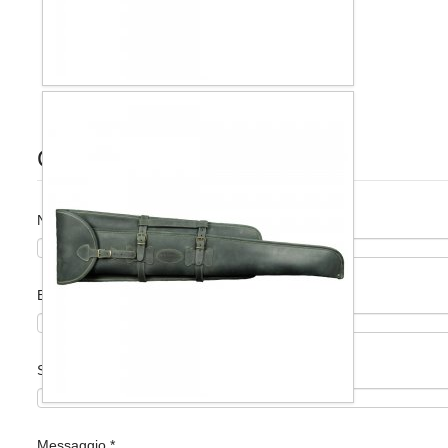
Chiedi informazioni
Nome
*
Email
*
Soggetto
*
Messaggio
*