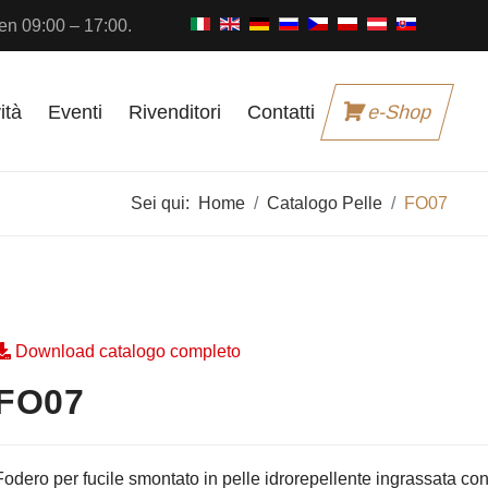
n 09:00 – 17:00.
ità
Eventi
Rivenditori
Contatti
e-Shop
Sei qui:
Home
Catalogo Pelle
FO07
Download catalogo completo
FO07
Fodero per fucile smontato in pelle idrorepellente ingrassata con e