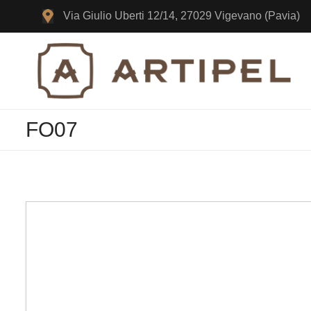
Via
Giulio
Uberti 12/14,
27029
Vigevano
(Pavia)
FO07