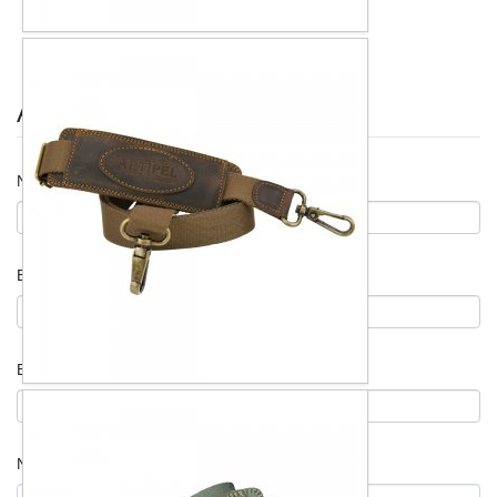
Anfrage senden
Name
*
E-Mail
*
Betreff
*
Nachricht
*