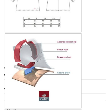
Artikelnummer:
OUTLAST W/KH
Anfrage senden
Name
*